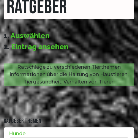
RATGEBER
1.
Auswählen
2.
Eintrag ansehen
Ratschläge zu verschiedenen Tierthemen
Informationen über die Haltung von Haustieren,
Tiergesundheit, Verhalten von Tieren
RATGEBER THEMEN
Hunde