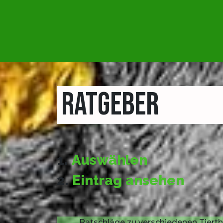
RATGEBER
1.
Auswählen
2.
Eintrag ansehen
Ratschläge zu verschiedenen Tierth