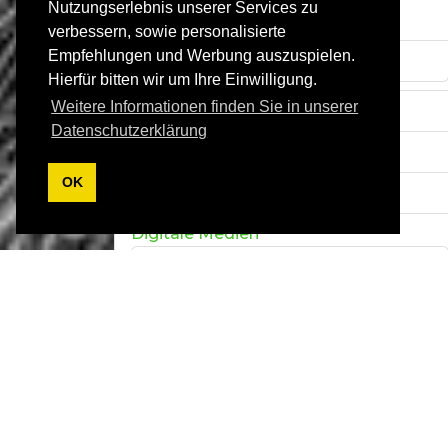
Nutzungserlebnis unserer Services zu
Erste Hilfe
verbessern, sowie personalisierte
Empfehlungen und Werbung auszuspielen.
Ansteckende Krankheiten
Hierfür bitten wir um Ihre Einwilligung.
Weitere Informationen finden Sie in unserer
Erziehung
Datenschutzerklärung
Ausbildung
OK
Sport
Digitale Medien
Podcast-TV-Radio
Pflanzen
Experten
Versicherungen
Gesundheitsberatung