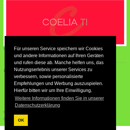
Für unseren Service speichern wir Cookies
Verzeichnis für Tiere und Menschen
und andere Informationen auf Ihren Geräten
und rufen diese ab. Manche helfen uns, das
Nutzungserlebnis unserer Services zu
Kontakt
verbessern, sowie personalisierte
Impressum
Empfehlungen und Werbung auszuspielen.
AGB
Hierfür bitten wir um Ihre Einwilligung.
Datenschutz
Newsletter
Weitere Informationen finden Sie in unserer
Datenschutzerklärung
Copyright 2026. Realisierung
AZARA
.
Anmelden
OK