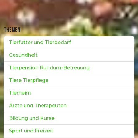
THEMEN
Tierfutter und Tierbedarf
Gesundheit
Tierpension Rundum-Betreuung
Tiere Tierpflege
Tierheim
Ärzte und Therapeuten
Bildung und Kurse
Sport und Freizeit