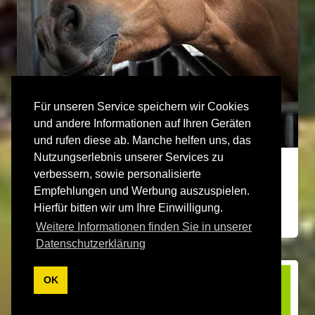
Für unseren Service speichern wir Cookies
und andere Informationen auf Ihren Geräten
und rufen diese ab. Manche helfen uns, das
Nutzungserlebnis unserer Services zu
LAX Tierfutter
verbessern, sowie personalisierte
Produkte für Pferde, Kaninchen und Hühner
Empfehlungen und Werbung auszuspielen.
aus zertifizierten regionalen Rohstoffen
Hierfür bitten wir um Ihre Einwilligung.
Weitere Informationen finden Sie in unserer
Datenschutzerklärung
OK