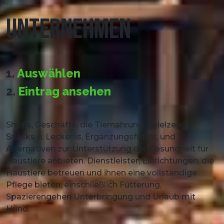
UNTERNEHMEN
1.
Auswählen
2.
Eintrag ansehen
Shops, Geschäfte, die Tiernahrung, Spielzeug,
Snacks u. Leckerlis, Ergänzungsfutter, und
Alternativen zur Unterstützung der Gesundheit für
Haustiere anbieten. Dienstleister, Einrichtungen, die
Haustiere betreuen und ihnen eine vollständige
Pflege bieten, einschließlich Fütterung,
Spazierengehen Unterbringung und Urlaub mit
Hund.