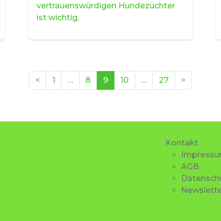
vertrauenswürdigen Hundezüchter
ist wichtig,
(aktuell)
<
1
…
8
9
10
…
27
>
Kontakt
Impress
AGB
Datensch
Newslette