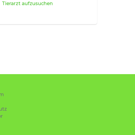
Tierarzt aufzusuchen
um
utz
r