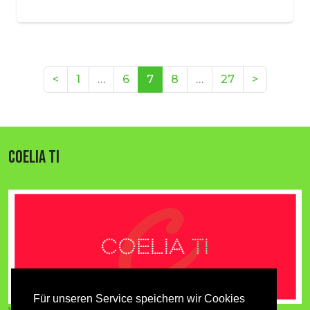
(aktuell)
<
1
…
6
7
8
…
27
>
COELIA TI
Für unseren Service speichern wir Cookies