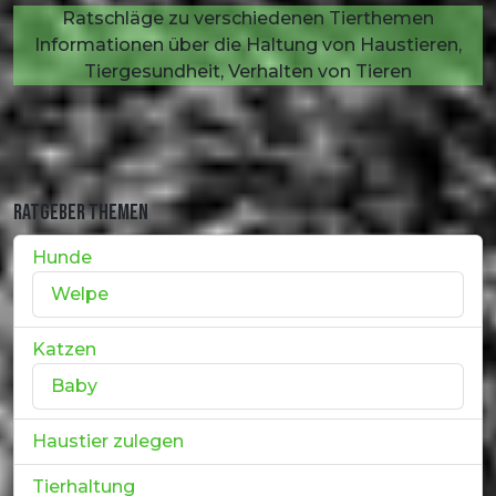
Ratschläge zu verschiedenen Tierthemen
Informationen über die Haltung von Haustieren,
Tiergesundheit, Verhalten von Tieren
RATGEBER THEMEN
Hunde
Welpe
Katzen
Baby
Haustier zulegen
Tierhaltung